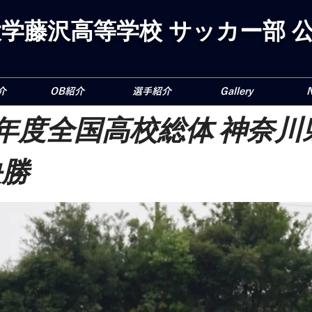
学藤沢高等学校 サッカー部 公
介
OB紹介
選手紹介
Gallery
年度全国高校総体 神奈川
決勝