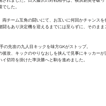
施されました。日大藤沢の対戦相手は、横浜創英を破っ
模でした。
、両チーム互角の闘いにて、お互いに何回かチャンスを
健闘もあり決定機を迎えるまでには至らずに、そのまま
。
相手の先攻の九人目キックを味方GKがストップ。
の後攻、キックのやりなおしを挟んで見事にキッカーが
ハイ切符を掛けた準決勝へと駒を進めました。