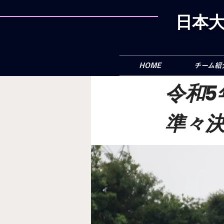
日本大
HOME
チーム紹
令和5
準々