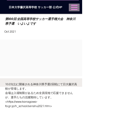
日本大学藤沢高等学校 サッカー部 公式HP
第100回 全国高等学校サッカー選手権大会 神奈川
県予選 いよいよです
Oct. 2021
10/23(土)に開催される神奈川県予選2回戦にて日大藤沢高
校が登場します。
会場は入場制限があるため全員現地で応援できません
が、選手たちの活躍期待しています。
<
https://www.kanagawa-
fa.gr.jp/h_school/senshu2021.htm>