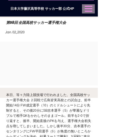
日本大学藤沢高等学校 サッカー部 公式HP
第98回 全国高校サッカー選手権大会
Jan. 02,.2020
本日、等々力陸上競技場で行われました、全国高校サッ
カー選手権大会 ２回戦で広島皆実高校との試合は、前半
開始14分 FW成定選手（10）のミドルシュートにより先
制すると、その後20分にSB吉本選手（5）が華麗なドリ
ブルで相手GKをかわしそのままゴール。前半を2-0で折
り返すと、後半、開始直後のPKを与え、選手権大会初失
点を喫してしまいました。しかし後半30分、吉本選手の
センタリングにFW平田選手（9）が角度の無いところか
らヘディングを決め、結果３ー１で勝利し３回戦に進出