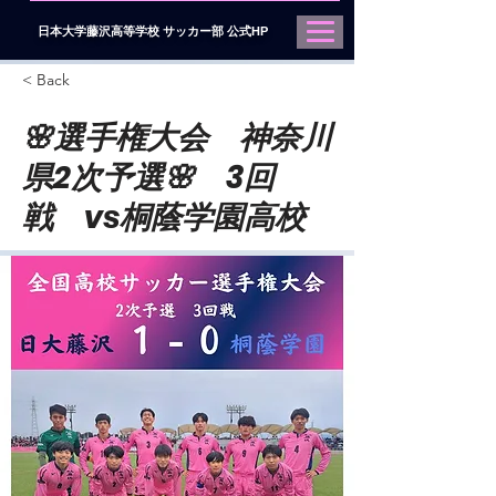
日本大学藤沢高等学校 サッカー部 公式HP
< Back
🌸選手権大会 神奈川
県2次予選🌸 3回
戦 vs桐蔭学園高校