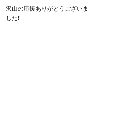
沢山の応援ありがとうございま
した❗️
皆様の熱い応援もあり厳しい戦
いで勝利することができました
🔥
まだまだ厳しい試合は続きま
す。
引き続き応援よろしくお願いし
ます📣
Previous
Next
Copyright 2025年 日大藤沢サッカー部 All rights reserved
無断で複写複製、転載することを禁じます。また、いかなる画像の
持ち帰りも固くお断りいたします。