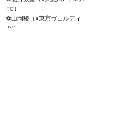
FC）
⚽️山岡稜（#東京ヴェルディ
JY）
皆様応援ありがとうございまし
た❗️
一体感を持ち逆転勝利すること
ができました🔥
準決勝も応援よろしくお願いし
ます📣
Previous
Next
Copyright 2025年 日大藤沢サッカー部 All rights reserved