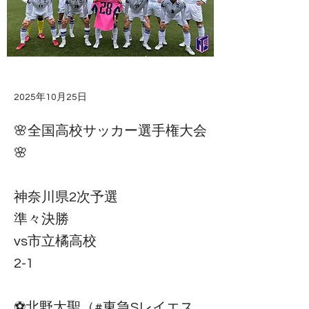
2025年10月25日
🌸全国高校サッカー選手権大会
🌸
神奈川県2次予選
準々決勝
vs市立橘高校
2-1
⚽️北野太聖（#東急Sレイエス