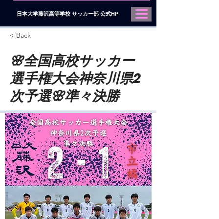
日本大学藤沢高等学校 サッカー部 公式HP
< Back
🌸全国高校サッカー
選手権大会神奈川県2
次予選🌸準々決勝