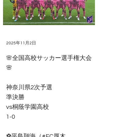
2025年11月2日
🌸全国高校サッカー選手権大会
🌸
神奈川県2次予選
準決勝
vs桐蔭学園高校
1-0
⚽️平島翔海（#FC厚木