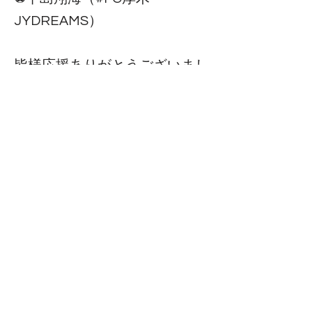
JYDREAMS）
皆様応援ありがとうございまし
た❗️
沢山の応援もあり、勝利するこ
とができました🌸
来週は桐光学園との決勝戦とな
ります🔥
決勝も応援よろしくお願いしま
す📣
Previous
Next
Copyright 2025年 日大藤沢サッカー部 All rights reserved