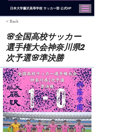
日本大学藤沢高等学校 サッカー部 公式HP
< Back
🌸全国高校サッカー
選手権大会神奈川県2
次予選🌸準決勝