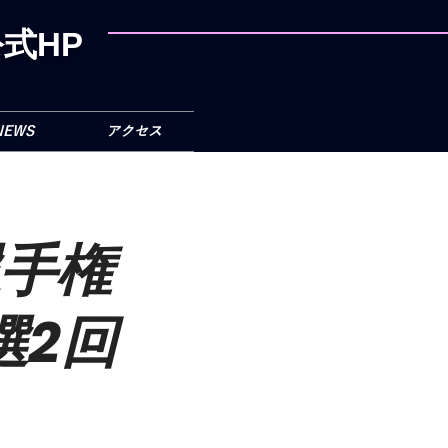
式HP
NEWS
アクセス
選手権
選2回