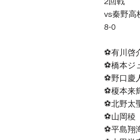
2回戦
vs秦野高
8-0
⚽️有川啓
⚽️橋本ジ
⚽️野口慶
⚽️榎本来
⚽️北野太
⚽️山岡稜
⚽️平島翔