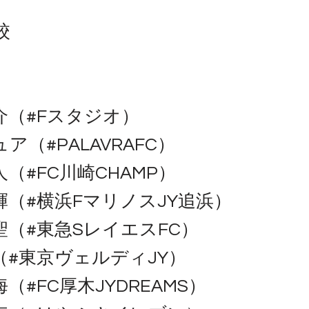
校
介（#Fスタジオ）
ュア（#PALAVRAFC）
人（#FC川崎CHAMP）
輝（#横浜FマリノスJY追浜）
聖（#東急SレイエスFC）
（#東京ヴェルディJY）
海（#FC厚木JYDREAMS）