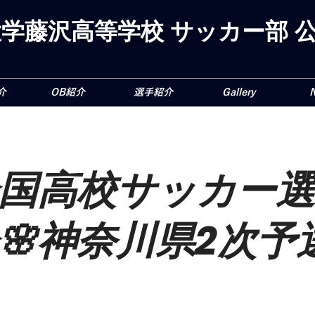
学藤沢高等学校 サッカー部 公
介
OB紹介
選手紹介
Gallery
全国高校サッカー
🌸神奈川県2次予