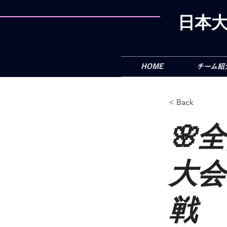
日本大
HOME
チーム紹
< Back
🌸
大会
戦