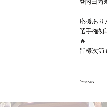
⚽️内田
応援あり
選手権初
🔥
皆様次節
Previous