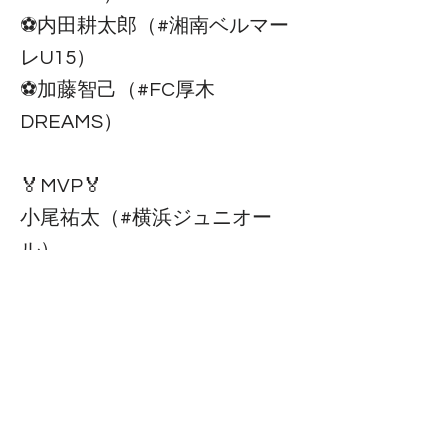
⚽️内田耕太郎（#湘南ベルマー
レU15）
⚽️加藤智己（#FC厚木
DREAMS）
🏅MVP🏅
小尾祐太（#横浜ジュニオー
ル）
本日決勝戦を行い、伊豆長岡フ
ェスティバル南谷杯にて優勝を
収めることができました🔥
応援ありがとうございました📣