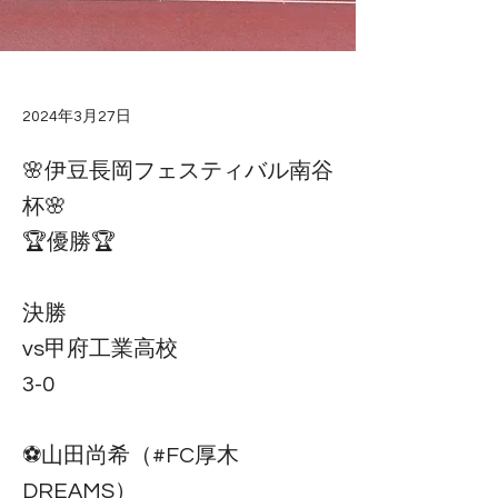
2024年3月27日
🌸伊豆長岡フェスティバル南谷
杯🌸
🏆優勝🏆
決勝
vs甲府工業高校
3-0
⚽️山田尚希（#FC厚木
DREAMS）