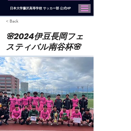
日本大学藤沢高等学校 サッカー部 公式HP
< Back
🌸2024伊豆長岡フェ
スティバル南谷杯🌸