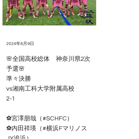
2024年6月9日
🌸全国高校総体 神奈川県2次
予選🌸
準々決勝
vs湘南工科大学附属高校
2-1
⚽️宮澤朋哉（#SCHFC）
⚽️内田祥瑛（#横浜Fマリノス
JY追浜）