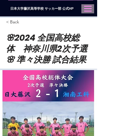
日本大学藤沢高等学校 サッカー部 公式HP
< Back
🌸2024 全国高校総
体 神奈川県2次予選
🌸 準々決勝 試合結果