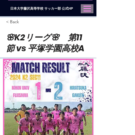
日本大学藤沢高等学校 サッカー部 公式HP
< Back
🌸K2リーグ🌸 第11
節 vs 平塚学園高校A