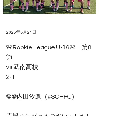
2025年8月24日
🌸Rookie League U-16🌸 第8
節
vs 武南高校
2-1
⚽️⚽️内田汐鳳（#SCHFC）
応援ありがとうございました❗️
チーム一丸となり勝利し、全国
ルーキーリーグ出場を決めるこ