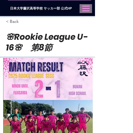
日本大学藤沢高等学校 サッカー部 公式HP
< Back
🌸Rookie League U-
16🌸 第8節