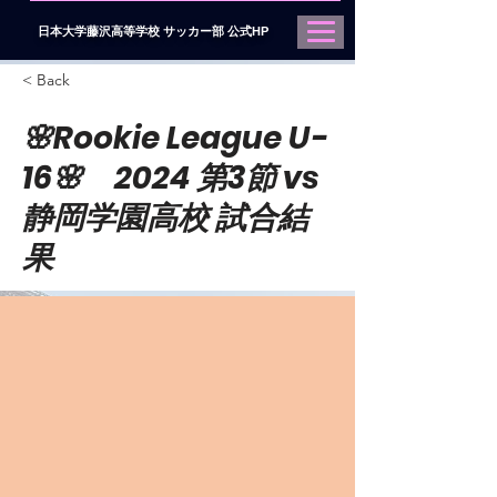
日本大学藤沢高等学校 サッカー部 公式HP
< Back
🌸Rookie League U-
16🌸 2024 第3節 vs
静岡学園高校 試合結
果